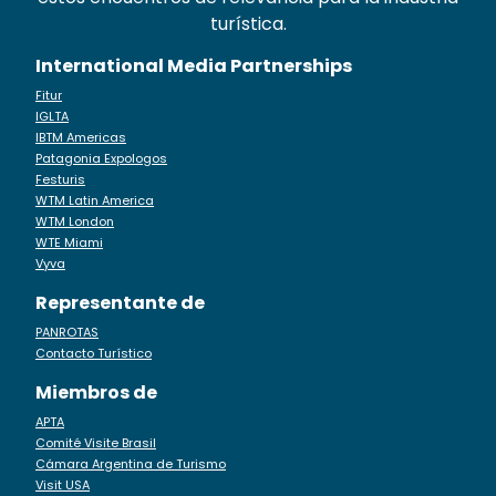
turística.
International Media Partnerships
Fitur
IGLTA
IBTM Americas
Patagonia Expologos
Festuris
WTM Latin America
WTM London
WTE Miami
Vyva
Representante de
PANROTAS
Contacto Turístico
Miembros de
APTA
Comité Visite Brasil
Cámara Argentina de Turismo
Visit USA