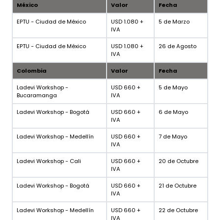
México
Valor
Fecha
EPTU - Ciudad de México
USD 1.080 +
5 de Marzo
IVA
EPTU - Ciudad de México
USD 1.080 +
26 de Agosto
IVA
Colombia
Valor
Fecha
Ladevi Workshop -
USD 660 +
5 de Mayo
Bucaramanga
IVA
Ladevi Workshop - Bogotá
USD 660 +
6 de Mayo
IVA
Ladevi Workshop - Medellín
USD 660 +
7 de Mayo
IVA
Ladevi Workshop - Cali
USD 660 +
20 de Octubre
IVA
Ladevi Workshop - Bogotá
USD 660 +
21 de Octubre
IVA
Ladevi Workshop - Medellín
USD 660 +
22 de Octubre
IVA