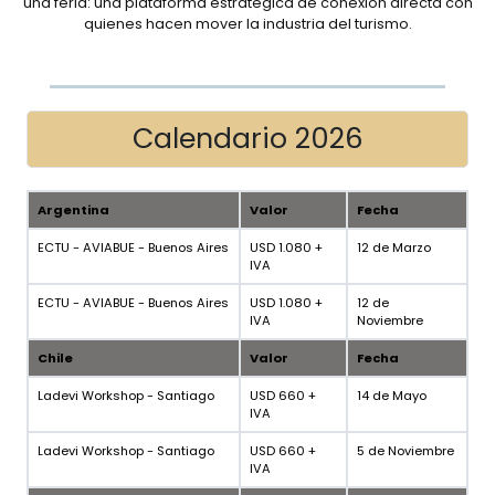
una feria: una plataforma estratégica de conexión directa con
quienes hacen mover la industria del turismo.
Calendario 2026
Argentina
Valor
Fecha
ECTU - AVIABUE - Buenos Aires
USD 1.080 +
12 de Marzo
IVA
ECTU - AVIABUE - Buenos Aires
USD 1.080 +
12 de
IVA
Noviembre
Chile
Valor
Fecha
Ladevi Workshop - Santiago
USD 660 +
14 de Mayo
IVA
Ladevi Workshop - Santiago
USD 660 +
5 de Noviembre
IVA